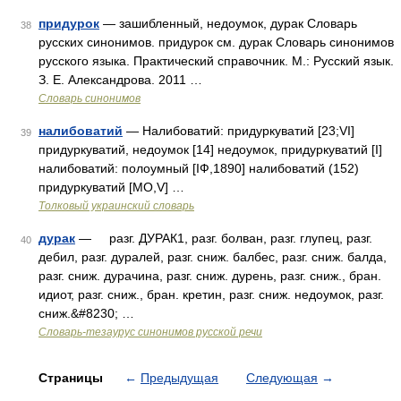
придурок
— зашибленный, недоумок, дурак Словарь
38
русских синонимов. придурок см. дурак Словарь синонимов
русского языка. Практический справочник. М.: Русский язык.
З. Е. Александрова. 2011 …
Словарь синонимов
налибоватий
— Налибоватий: придуркуватий [23;VI]
39
придуркуватий, недоумок [14] недоумок, придуркуватий [I]
налибоватий: полоумный [ІФ,1890] налибоватий (152)
придуркуватий [MО,V] …
Толковый украинский словарь
дурак
— разг. ДУРАК1, разг. болван, разг. глупец, разг.
40
дебил, разг. дуралей, разг. сниж. балбес, разг. сниж. балда,
разг. сниж. дурачина, разг. сниж. дурень, разг. сниж., бран.
идиот, разг. сниж., бран. кретин, разг. сниж. недоумок, разг.
сниж.&#8230; …
Словарь-тезаурус синонимов русской речи
Страницы
←
Предыдущая
Следующая
→