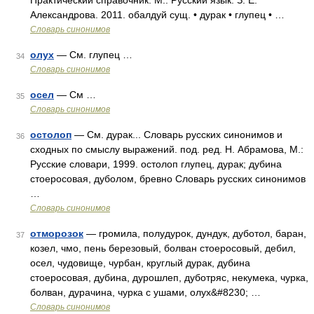
Практический справочник. М.: Русский язык. З. Е.
Александрова. 2011. обалдуй сущ. • дурак • глупец • …
Словарь синонимов
олух
— См. глупец …
34
Словарь синонимов
осел
— См …
35
Словарь синонимов
остолоп
— См. дурак... Словарь русских синонимов и
36
сходных по смыслу выражений. под. ред. Н. Абрамова, М.:
Русские словари, 1999. остолоп глупец, дурак; дубина
стоеросовая, дуболом, бревно Словарь русских синонимов
…
Словарь синонимов
отморозок
— громила, полудурок, дундук, дуботол, баран,
37
козел, чмо, пень березовый, болван стоеросовый, дебил,
осел, чудовище, чурбан, круглый дурак, дубина
стоеросовая, дубина, дурошлеп, дуботряс, некумека, чурка,
болван, дурачина, чурка с ушами, олух&#8230; …
Словарь синонимов