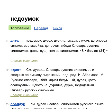
недоумок
Толкование
Перевод
Книги
дятел
— недоумок, дурак, дурила, мудак; стукач, дегенерат,
31
связист, вертишейка, доносчик, ябеда Словарь русских
синонимов. дятел сущ., кол во синонимов: 48 • баклан (34) •
…
Словарь синонимов
идиот
— См. дурак... Словарь русских синонимов и
32
сходных по смыслу выражений. под. ред. Н. Абрамова, М.:
Русские словари, 1999. идиот безумный, дурак, кретин,
слабоумный, идиотина, дурилка, дурик, недоделыш
Словарь русских синонимо …
Словарь синонимов
обалдуй
— см. дурак Словарь синонимов русского языка.
33